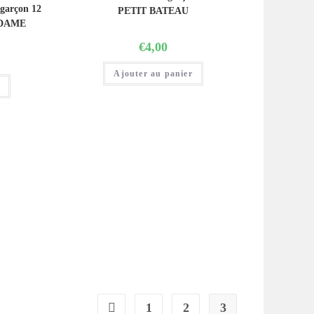
 garçon 12
PETIT BATEAU
DAME
€
4,00
Ajouter au panier
r
1
2
3