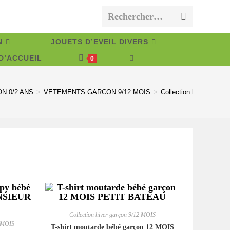
Rechercher…
Envoyer
la
N
JOUETS D’EVEIL DIVERS
recherche
D’ACCUEIL
TOGGLE
0
WEBSITE
SEARCH
N 0/2 ANS
>
VETEMENTS GARCON 9/12 MOIS
>
Collection hiver garço
Collection hiver garçon 9/12 MOIS
2 MOIS
T-shirt moutarde bébé garçon 12 MOIS