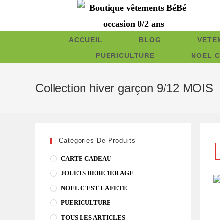
Skip
to
content
ACCUEIL
BLOG
VETE
PUERICULTURE
NOEL C
Collection hiver garçon 9/12 MOIS
Catégories De Produits
CARTE CADEAU
JOUETS BEBE 1ER AGE
NOEL C'EST LA FETE
PUERICULTURE
TOUS LES ARTICLES