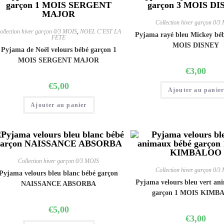
Collection hiver garçon 0/3
ollection hiver garçon 0/3 MOIS
,
NOEL C'EST LA
Pyjama rayé bleu Mickey béb
FETE
MOIS DISNEY
Pyjama de Noël velours bébé garçon 1
MOIS SERGENT MAJOR
€
3,00
€
5,00
Ajouter au panie
Ajouter au panier
Collection hiver garçon 0/3 MOIS
Collection hiver garçon 0/3
Pyjama velours bleu blanc bébé garçon
Pyjama velours bleu vert an
NAISSANCE ABSORBA
garçon 1 MOIS KIMB
€
5,00
€
3,00