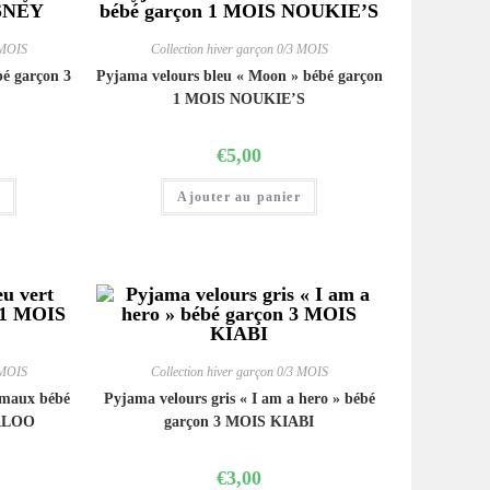
 MOIS
Collection hiver garçon 0/3 MOIS
é garçon 3
Pyjama velours bleu « Moon » bébé garçon
1 MOIS NOUKIE’S
€
5,00
r
Ajouter au panier
 MOIS
Collection hiver garçon 0/3 MOIS
imaux bébé
Pyjama velours gris « I am a hero » bébé
ALOO
garçon 3 MOIS KIABI
€
3,00