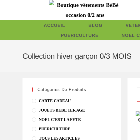
Skip
to
content
ACCUEIL
BLOG
VETE
PUERICULTURE
NOEL C
Collection hiver garçon 0/3 MOIS
Catégories De Produits
CARTE CADEAU
JOUETS BEBE 1ER AGE
NOEL C'EST LA FETE
PUERICULTURE
TOUS LES ARTICLES