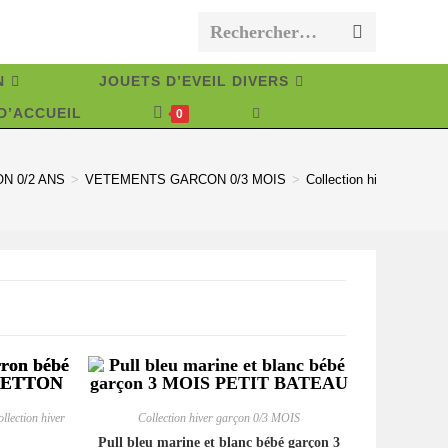
Rechercher…
Envoyer
la
N
JOUETS D’EVEIL DIVERS
recherche
D’ACCUEIL
TOGGLE
0
WEBSITE
SEARCH
N 0/2 ANS
>
VETEMENTS GARCON 0/3 MOIS
>
Collection hiver garçon
llection hiver
Collection hiver garçon 0/3 MOIS
Pull bleu marine et blanc bébé garçon 3