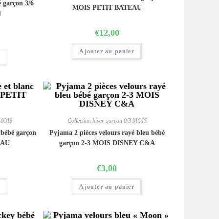
 garçon 3/6
MOIS PETIT BATEAU
N
€
12,00
Ajouter au panier
r
 MOIS
Collection hiver garçon 0/3 MOIS
 bébé garçon
Pyjama 2 pièces velours rayé bleu bébé
EAU
garçon 2-3 MOIS DISNEY C&A
€
3,00
r
Ajouter au panier