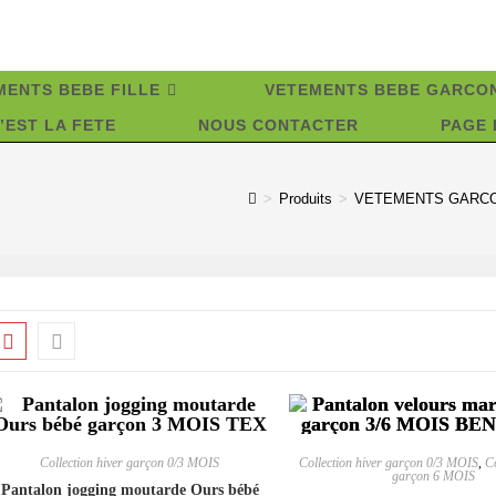
MENTS BEBE FILLE
VETEMENTS BEBE GARCO
’EST LA FETE
NOUS CONTACTER
PAGE 
>
Produits
>
VETEMENTS GARCO
Collection hiver garçon 0/3 MOIS
Collection hiver garçon 0/3 MOIS
,
Co
garçon 6 MOIS
Pantalon jogging moutarde Ours bébé