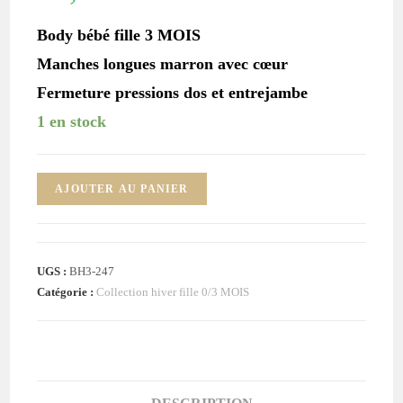
Body bébé fille 3 MOIS
Manches longues marron avec cœur
Fermeture pressions dos et entrejambe
1 en stock
quantité
AJOUTER AU PANIER
de
Body
marron
UGS :
BH3-247
cœur
Catégorie :
Collection hiver fille 0/3 MOIS
bébé
fille
3
MOIS