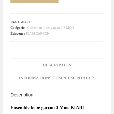
de
Ensemble
Pantalon
UGS :
BH3-712
Gris
Catégorie :
Collection hiver garçon 0/3 MOIS
+
Étiquette :
KIABI GARCON
T-
shirt
orange
bébé
garçon
DESCRIPTION
3
MOIS
INFORMATIONS COMPLÉMENTAIRES
KIABI
Description
Ensemble bébé garçon 3 Mois KIABI