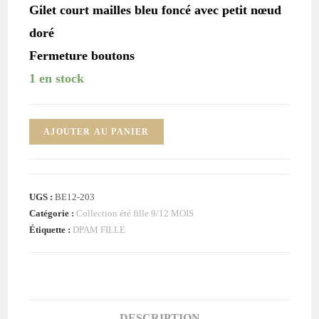
Gilet court mailles bleu foncé avec petit nœud
doré
Fermeture boutons
1 en stock
quantité
AJOUTER AU PANIER
de
Ensemble
Robe
UGS :
BE12-203
+
Catégorie :
Collection été fille 9/12 MOIS
Cardigan
Étiquette :
DPAM FILLE
bleu
bébé
fille
12
MOIS
DESCRIPTION