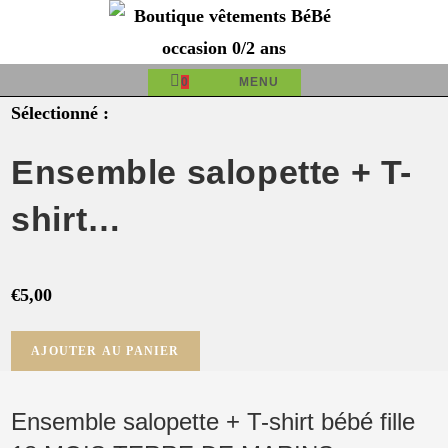
Skip
to
content
0
MENU
Sélectionné :
Ensemble salopette + T-
shirt…
€
5,00
quantité
AJOUTER AU PANIER
de
Ensemble
Ensemble salopette + T-shirt bébé fille
salopette
+