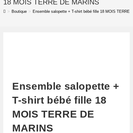
18 MOIS TERRE DE MARINS
T-
>
Boutique
>
Ensemble salopette + T-shirt bébé fille 18 MOIS TERR
shirt
bébé
fille
18
MOIS
TERRE
DE
MARINS
Ensemble salopette +
T-shirt bébé fille 18
MOIS TERRE DE
MARINS