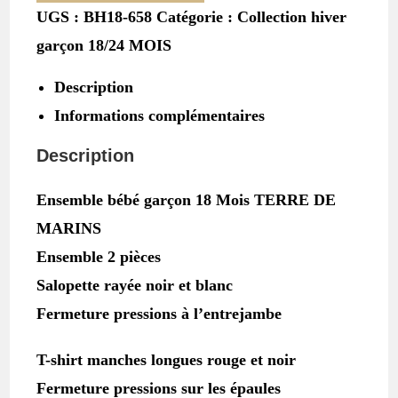
UGS :
BH18-658
Catégorie :
Collection hiver
Ensemble
garçon 18/24 MOIS
salopette
+
Description
T-
shirt
Informations complémentaires
bébé
Description
fille
18
Ensemble bébé garçon 18 Mois TERRE DE
MOIS
TERRE
MARINS
DE
Ensemble 2 pièces
MARINS
Salopette rayée noir et blanc
Fermeture pressions à l’entrejambe
T-shirt manches longues rouge et noir
Fermeture pressions sur les épaules