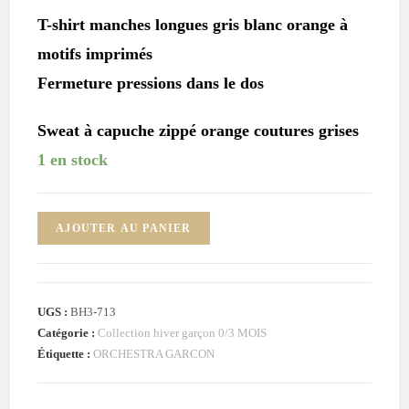
T-shirt manches longues gris blanc orange à
motifs imprimés
Fermeture pressions dans le dos
Sweat à capuche zippé orange coutures grises
1 en stock
quantité
AJOUTER AU PANIER
de
Ensemble
Salopette
UGS :
BH3-713
+
Catégorie :
Collection hiver garçon 0/3 MOIS
T-
Étiquette :
ORCHESTRA GARCON
shirt
+
Sweat