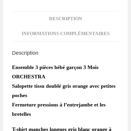
bébé
garçon
DESCRIPTION
3
MOIS
INFORMATIONS COMPLÉMENTAIRES
ORCHESTRA
Description
Ensemble 3 pièces bébé garçon 3 Mois
ORCHESTRA
Salopette tissu doublé gris orange avec petites
poches
Fermeture pressions à l’entrejambe et les
bretelles
T-shirt manches longues gris blanc orange à