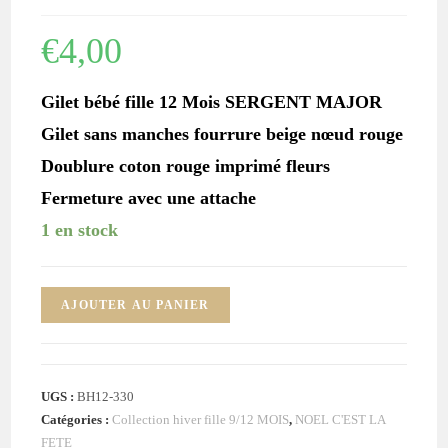
€
4,00
Gilet bébé fille 12 Mois SERGENT MAJOR
Gilet sans manches fourrure beige nœud rouge
Doublure coton rouge imprimé fleurs
Fermeture avec une attache
1 en stock
quantité
AJOUTER AU PANIER
de
Gilet
fourrure
UGS :
BH12-330
beige
Catégories :
Collection hiver fille 9/12 MOIS
,
NOEL C'EST LA
bébé
FETE