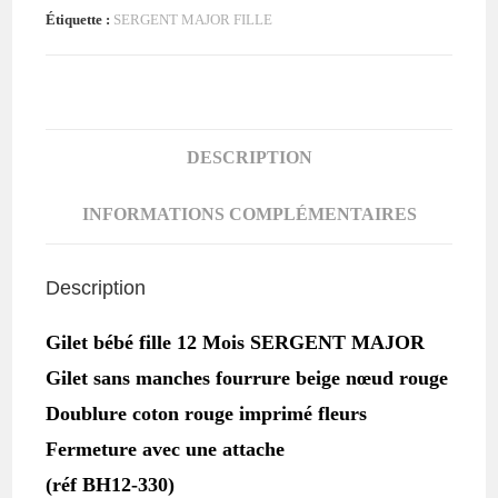
fille
Étiquette :
SERGENT MAJOR FILLE
12
MOIS
SERGENT
MAJOR
DESCRIPTION
INFORMATIONS COMPLÉMENTAIRES
Description
Gilet bébé fille 12 Mois SERGENT MAJOR
Gilet sans manches fourrure beige nœud rouge
Doublure coton rouge imprimé fleurs
Fermeture avec une attache
(réf BH12-330)