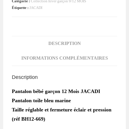
Catégorie :
Collection hiver garçon 9/12 MOIS
bébé
Étiquette :
JACADI
garçon
12
MOIS
JACADI
DESCRIPTION
INFORMATIONS COMPLÉMENTAIRES
Description
Pantalon bébé garçon 12 Mois JACADI
Pantalon toile bleu marine
Taille réglable et fermeture éclair et pression
(réf BH12-669)