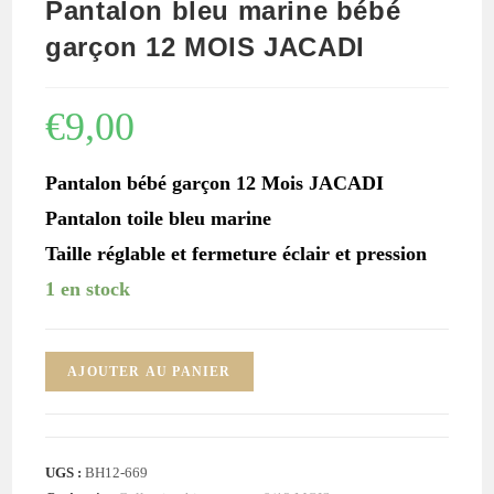
Pantalon bleu marine bébé
garçon 12 MOIS JACADI
€
9,00
Pantalon bébé garçon 12 Mois JACADI
Pantalon toile bleu marine
Taille réglable et fermeture éclair et pression
1 en stock
quantité
AJOUTER AU PANIER
de
Pantalon
bleu
UGS :
BH12-669
marine