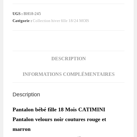
velours
UGS :
BH18-245
noir
Catégorie :
Collection hiver fille 18/24 MOIS
cœur
bébé
fille
18
MOIS
DESCRIPTION
CATIMINI
INFORMATIONS COMPLÉMENTAIRES
Description
Pantalon bébé fille 18 Mois CATIMINI
Pantalon velours noir coutures rouge et
marron