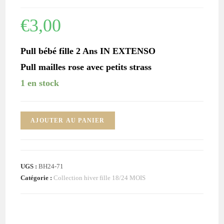
€
3,00
Pull bébé fille 2 Ans IN EXTENSO
Pull mailles rose avec petits strass
1 en stock
quantité
AJOUTER AU PANIER
de
Pull
mailles
UGS :
BH24-71
rose
Catégorie :
Collection hiver fille 18/24 MOIS
strass
bébé
fille
2