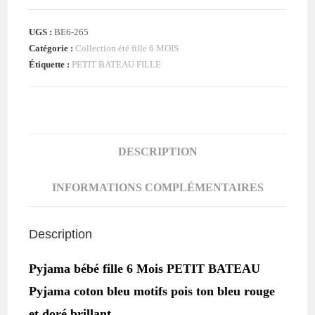
coton
UGS :
BE6-265
bleu
Catégorie :
Collection été fille 6 MOIS
pois
Étiquette :
PETIT BATEAU FILLE
colorés
bébé
fille
6
MOIS
DESCRIPTION
PETIT
BATEAU
INFORMATIONS COMPLÉMENTAIRES
Description
Pyjama bébé fille 6 Mois PETIT BATEAU
Pyjama coton bleu motifs pois ton bleu rouge
et doré brillant