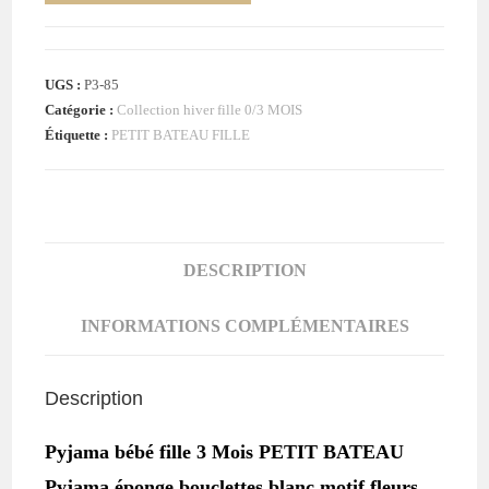
de
Pyjama
éponge
UGS :
P3-85
bouclettes
Catégorie :
Collection hiver fille 0/3 MOIS
fleurs
Étiquette :
PETIT BATEAU FILLE
bébé
fille
3
MOIS
PETIT
DESCRIPTION
BATEAU
INFORMATIONS COMPLÉMENTAIRES
Description
Pyjama bébé fille 3 Mois PETIT BATEAU
Pyjama éponge bouclettes blanc motif fleurs