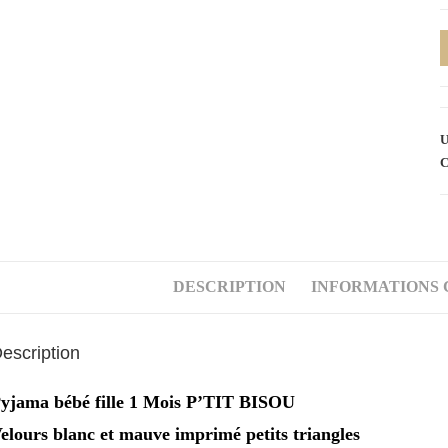
q
d
P
v
U
b
C
m
b
f
1
M
DESCRIPTION
INFORMATIONS
P
B
escription
yjama bébé fille 1 Mois P’TIT BISOU
elours blanc et mauve imprimé petits triangles