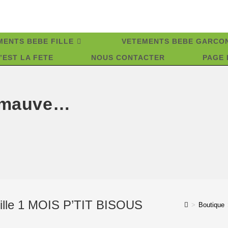
MENTS BEBE FILLE
VETEMENTS BEBE GARCO
’EST LA FETE
NOUS CONTACTER
PAGE 
c mauve…
fille 1 MOIS P’TIT BISOUS
>
Boutique