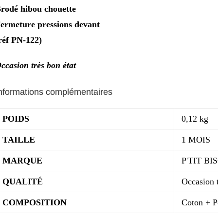
rodé hibou chouette
ermeture pressions devant
réf PN-122)
ccasion très bon état
nformations complémentaires
POIDS
0,12 kg
TAILLE
1 MOIS
MARQUE
P'TIT BI
QUALITÉ
Occasion t
COMPOSITION
Coton + P