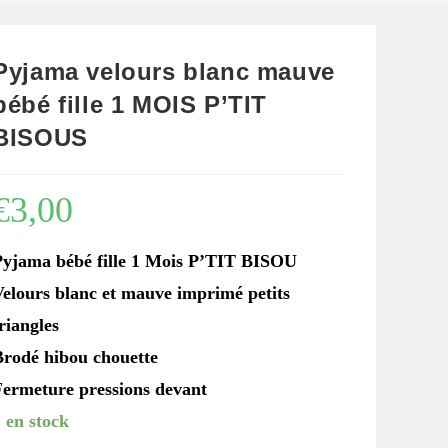
Pyjama velours blanc mauve
bébé fille 1 MOIS P’TIT
BISOUS
€
3,00
Pyjama bébé fille 1 Mois P’TIT BISOU
Velours blanc et mauve imprimé petits
riangles
Brodé hibou chouette
Fermeture pressions devant
 en stock