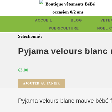
Skip
to
content
ACCUEIL
BLOG
VETE
PUERICULTURE
NOEL C
Sélectionné :
Pyjama velours blan
€
3,00
quantité
AJOUTER AU PANIER
de
Pyjama
Pyjama velours blanc mauve bébé 
velours
blanc