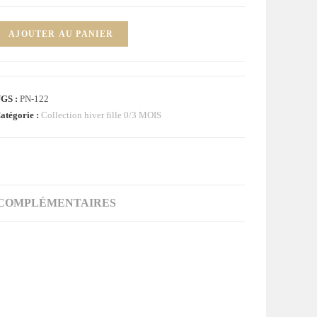
uantité
AJOUTER AU PANIER
e
yjama
elours
GS :
PN-122
lanc
atégorie :
Collection hiver fille 0/3 MOIS
auve
ébé
ille
OIS
 COMPLÉMENTAIRES
'TIT
ISOUS