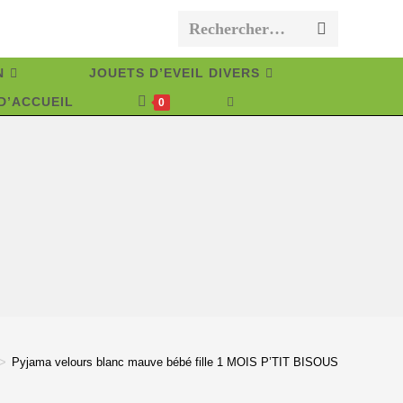
Rechercher…
Envoyer
la
N
JOUETS D’EVEIL DIVERS
recherche
D’ACCUEIL
TOGGLE
0
WEBSITE
SEARCH
>
Pyjama velours blanc mauve bébé fille 1 MOIS P’TIT BISOUS