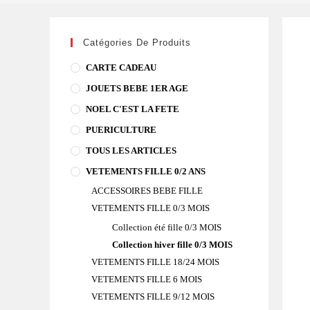
mauve
bébé
fille
Catégories De Produits
1
CARTE CADEAU
MOIS
JOUETS BEBE 1ER AGE
P'TIT
BISOUS
NOEL C'EST LA FETE
PUERICULTURE
TOUS LES ARTICLES
VETEMENTS FILLE 0/2 ANS
ACCESSOIRES BEBE FILLE
VETEMENTS FILLE 0/3 MOIS
Collection été fille 0/3 MOIS
Collection hiver fille 0/3 MOIS
VETEMENTS FILLE 18/24 MOIS
VETEMENTS FILLE 6 MOIS
VETEMENTS FILLE 9/12 MOIS