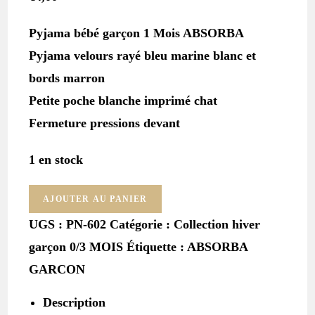
Pyjama bébé garçon 1 Mois ABSORBA
Pyjama velours rayé bleu marine blanc et
bords marron
Petite poche blanche imprimé chat
Fermeture pressions devant
1 en stock
quantité
AJOUTER AU PANIER
de
UGS :
PN-602
Catégorie :
Collection hiver
Pyjama
garçon 0/3 MOIS
Étiquette :
ABSORBA
velours
rayé
GARCON
bleu
blanc
Description