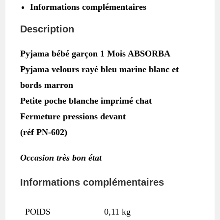
bébé
Informations complémentaires
garçon
1
Description
MOIS
ABSORBA
Pyjama bébé garçon 1 Mois ABSORBA
Pyjama velours rayé bleu marine blanc et
bords marron
Petite poche blanche imprimé chat
Fermeture pressions devant
(réf PN-602)
Occasion très bon état
Informations complémentaires
POIDS
0,11 kg