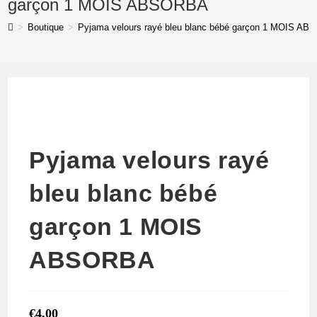
garçon 1 MOIS ABSORBA
bleu
>
Boutique
>
Pyjama velours rayé bleu blanc bébé garçon 1 MOIS A
blanc
bébé
garçon
1
MOIS
ABSORBA
Pyjama velours rayé
bleu blanc bébé
garçon 1 MOIS
ABSORBA
€
4,00