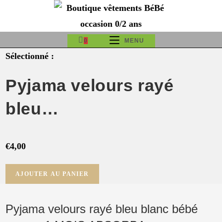
Skip
to
content
0
MENU
Sélectionné :
Pyjama velours rayé
bleu…
€
4,00
quantité
AJOUTER AU PANIER
de
Pyjama
Pyjama velours rayé bleu blanc bébé
velours
rayé