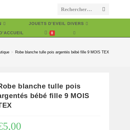
Rechercher…
Envoyer
la
N
JOUETS D’EVEIL DIVERS
recherche
D’ACCUEIL
TOGGLE
0
WEBSITE
SEARCH
utique
>
Robe blanche tulle pois argentés bébé fille 9 MOIS TEX
Robe blanche tulle pois
argentés bébé fille 9 MOIS
TEX
€
5,00