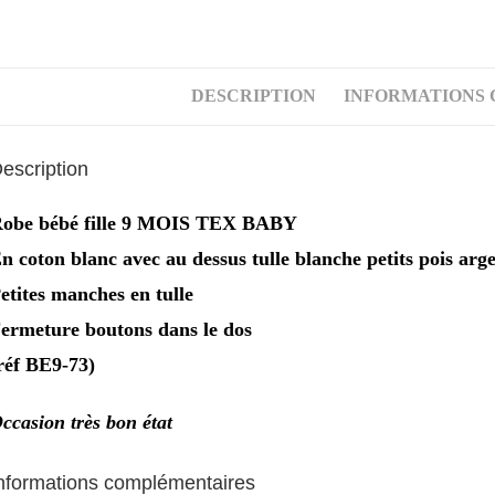
f
9
M
DESCRIPTION
INFORMATIONS
escription
obe bébé fille 9 MOIS TEX BABY
n coton blanc avec au dessus tulle blanche petits pois arg
etites manches en tulle
ermeture boutons dans le dos
réf BE9-73)
ccasion très bon état
nformations complémentaires