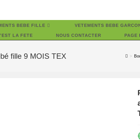
MENTS BEBE FILLE
VETEMENTS BEBE GARCO
’EST LA FETE
NOUS CONTACTER
PAGE 
ébé fille 9 MOIS TEX
>
Bo