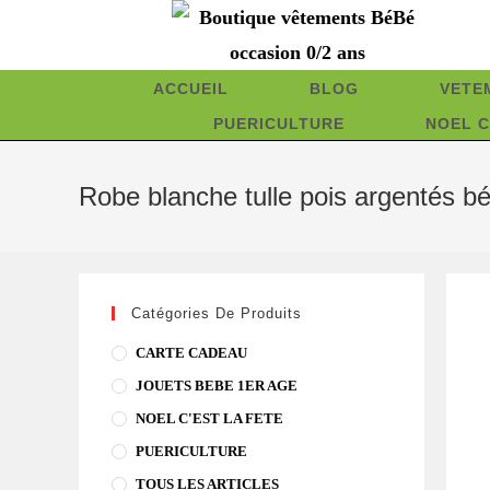
Skip
to
content
ACCUEIL
BLOG
VETE
PUERICULTURE
NOEL C
Robe blanche tulle pois argentés b
Catégories De Produits
CARTE CADEAU
JOUETS BEBE 1ER AGE
NOEL C'EST LA FETE
PUERICULTURE
TOUS LES ARTICLES