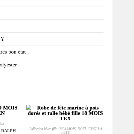
BY
rès bon état
olyester
OIS
Collection hiver fille 18/24 MOIS
,
NOEL C'EST LA
OIS RALPH
FETE