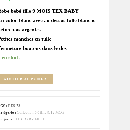
Robe bébé fille 9 MOIS TEX BABY
En coton blanc avec au dessus tulle blanche
etits pois argentés
etites manches en tulle
Fermeture boutons dans le dos
 en stock
uantité
AJOUTER AU PANIER
e
obe
lanche
GS :
BE9-73
ulle
atégorie :
Collection été fille 9/12 MOIS
ois
tiquette :
TEX BABY FILLE
rgentés
ébé