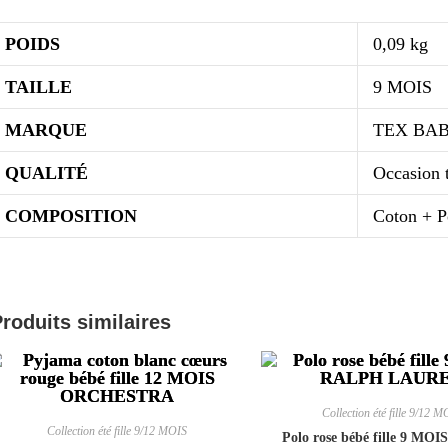
POIDS
0,09 kg
TAILLE
9 MOIS
MARQUE
TEX BA
QUALITÉ
Occasion t
COMPOSITION
Coton + P
roduits similaires
Collection été fille 9/12 M
Collection été fille 9/12 MOIS
Polo rose bébé fille 9 M