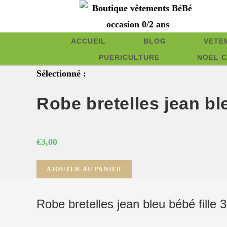
Skip
to
content
ACCUEIL
BLOG
VETE
PUERICULTURE
NOEL C
Sélectionné :
Robe bretelles jean b
€
3,00
quantité
AJOUTER AU PANIER
de
Robe
Robe bretelles jean bleu bébé fil
bretelles
jean