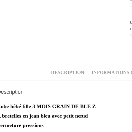
d
R
b
U
j
C
b
0
b
f
3
M
DESCRIPTION
INFORMATIONS
escription
obe bébé fille 3 MOIS GRAIN DE BLE Z
 bretelles en jean bleu avec petit nœud
ermeture pressions