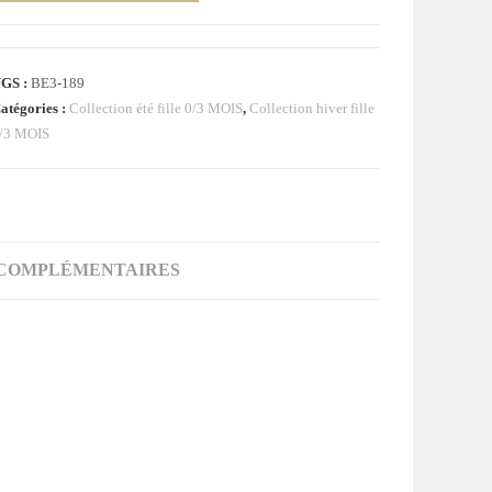
e
obe
retelles
GS :
BE3-189
ean
atégories :
Collection été fille 0/3 MOIS
,
Collection hiver fille
leu
/3 MOIS
ébé
ille
OIS
GRAIN
 COMPLÉMENTAIRES
DE
BLE