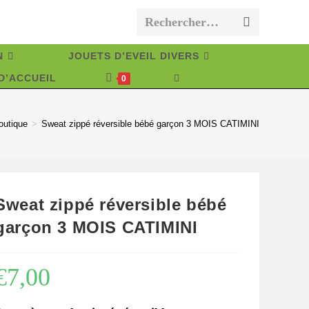
Rechercher…
Envoyer
la
N
JOUETS D’EVEIL DIVERS
recherche
D’ACCUEIL
TOGGLE
0
WEBSITE
SEARCH
outique
>
Sweat zippé réversible bébé garçon 3 MOIS CATIMINI
Sweat zippé réversible bébé
garçon 3 MOIS CATIMINI
€
7,00