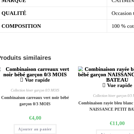
MARQUE
CATIMIN
QUALITÉ
Occasion t
COMPOSITION
100 % co
roduits similaires
Vue rapide
Vue rapide
Collection hiver garçon 0/3 MOIS
Collection hiver garçon 0/3
Combinaison carreaux vert noir bébé
Combinaison rayée bleu blanc
garçon 0/3 MOIS
NAISSANCE PETIT B
€
4,00
€
11,00
Ajouter au panier