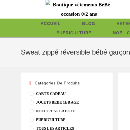
Skip
to
content
ACCUEIL
BLOG
VETE
PUERICULTURE
NOEL C
Sweat zippé réversible bébé garç
Catégories De Produits
CARTE CADEAU
JOUETS BEBE 1ER AGE
NOEL C'EST LA FETE
PUERICULTURE
TOUS LES ARTICLES