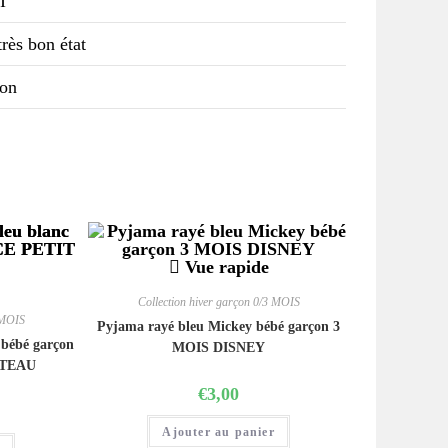
I
rès bon état
ton
Vue rapide
Collection hiver garçon 0/3 MOIS
 MOIS
Pyjama rayé bleu Mickey bébé garçon 3
 bébé garçon
MOIS DISNEY
ATEAU
€
3,00
Ajouter au panier