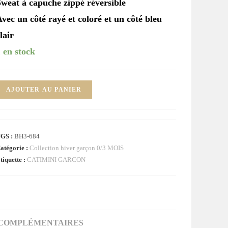
Sweat à capuche zippé réversible
vec un côté rayé et coloré et un côté bleu
lair
 en stock
uantité
AJOUTER AU PANIER
e
weat
ippé
GS :
BH3-684
éversible
atégorie :
Collection hiver garçon 0/3 MOIS
ébé
tiquette :
CATIMINI GARCON
arçon
OIS
ATIMINI
 COMPLÉMENTAIRES