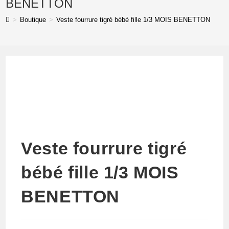
BENETTON
bébé
>
Boutique
>
Veste fourrure tigré bébé fille 1/3 MOIS BENETTON
fille
1/3
MOIS
BENETTON
Veste fourrure tigré
bébé fille 1/3 MOIS
BENETTON