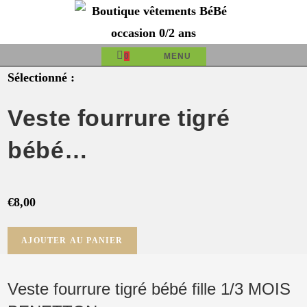
Skip
to
content
0
MENU
Sélectionné :
Veste fourrure tigré
bébé…
€
8,00
quantité
AJOUTER AU PANIER
de
Veste
Veste fourrure tigré bébé fille 1/3 MOIS
fourrure
tigré