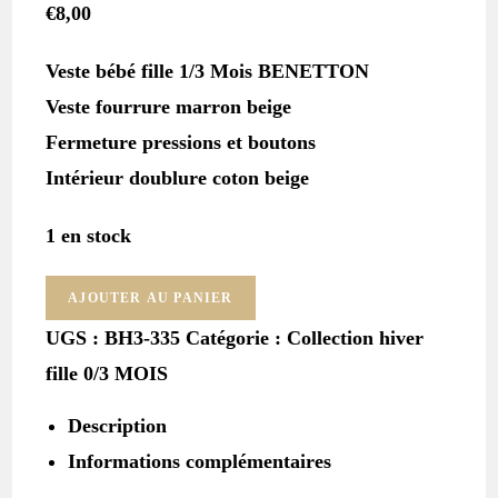
€
8,00
Veste bébé fille 1/3 Mois BENETTON
Veste fourrure marron beige
Fermeture pressions et boutons
Intérieur doublure coton beige
1 en stock
quantité
AJOUTER AU PANIER
de
UGS :
BH3-335
Catégorie :
Collection hiver
Veste
fille 0/3 MOIS
fourrure
tigré
Description
bébé
fille
Informations complémentaires
1/3