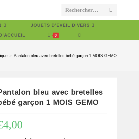
Rechercher…
Envoyer
la
N
JOUETS D’EVEIL DIVERS
recherche
D’ACCUEIL
TOGGLE
0
WEBSITE
SEARCH
ique
>
Pantalon bleu avec bretelles bébé garçon 1 MOIS GEMO
Pantalon bleu avec bretelles
bébé garçon 1 MOIS GEMO
€
4,00