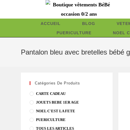
Skip
to
content
ACCUEIL
BLOG
VETE
PUERICULTURE
NOEL C
Pantalon bleu avec bretelles béb
Catégories De Produits
CARTE CADEAU
JOUETS BEBE 1ER AGE
NOEL C'EST LA FETE
PUERICULTURE
TOUS LES ARTICLES