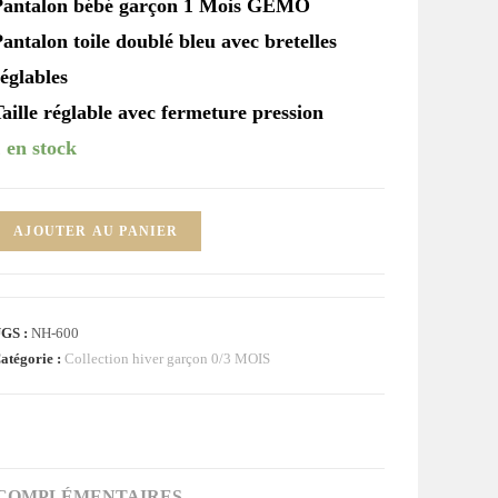
Pantalon bébé garçon 1 Mois GEMO
antalon toile doublé bleu avec bretelles
églables
aille réglable avec fermeture pression
 en stock
uantité
AJOUTER AU PANIER
e
antalon
leu
GS :
NH-600
vec
atégorie :
Collection hiver garçon 0/3 MOIS
retelles
ébé
arçon
OIS
 COMPLÉMENTAIRES