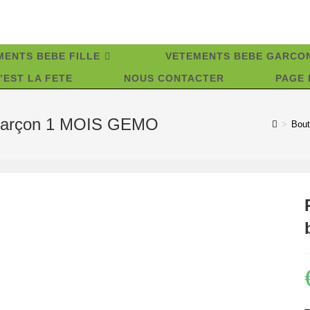
MENTS BEBE FILLE
VETEMENTS BEBE GARCO
’EST LA FETE
NOUS CONTACTER
PAGE 
é garçon 1 MOIS GEMO
>
Bout