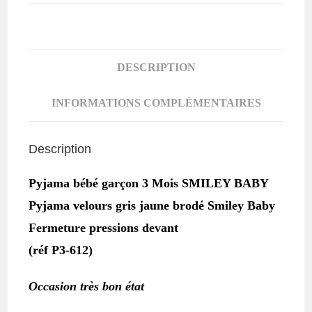
bébé
garçon
3
MOIS
DESCRIPTION
SMILEY
BABY
INFORMATIONS COMPLÉMENTAIRES
Description
Pyjama bébé garçon 3 Mois SMILEY BABY
Pyjama velours gris jaune brodé Smiley Baby
Fermeture pressions devant
(réf P3-612)
Occasion très bon état