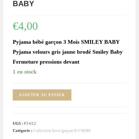
BABY
€
4,00
Pyjama bébé garçon 3 Mois SMILEY BABY
Pyjama velours gris jaune brodé Smiley Baby
Fermeture pressions devant
1 en stock
quantité
AJOUTER AU PANIER
de
Pyjama
velours
UGS :
P3-612
gris
Catégorie :
Collection hiver garçon 0/3 MOIS
jaune