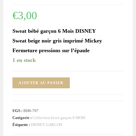
€
3,00
Sweat bébé garçon 6 Mois DISNEY
Sweat beige noir gris imprimé Mickey
Fermeture pressions sur l’épaule
1 en stock
quantité
AJOUTER AU PANIER
de
Sweat
beige
UGS :
BH6-797
noir
Catégorie :
Collection hiver garçon 6 MOIS
Mickey
Étiquette :
DISNEY GARCON
bébé
garçon