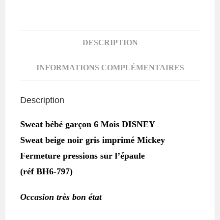
6
MOIS
DISNEY
DESCRIPTION
INFORMATIONS COMPLÉMENTAIRES
Description
Sweat bébé garçon 6 Mois DISNEY
Sweat beige noir gris imprimé Mickey
Fermeture pressions sur l’épaule
(réf BH6-797)
Occasion très bon état