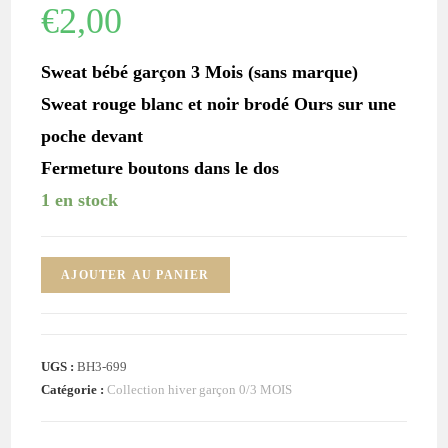
€
2,00
Sweat bébé garçon 3 Mois (sans marque)
Sweat rouge blanc et noir brodé Ours sur une
poche devant
Fermeture boutons dans le dos
1 en stock
quantité
AJOUTER AU PANIER
de
Sweat
rouge
UGS :
BH3-699
noir
Catégorie :
Collection hiver garçon 0/3 MOIS
Ours
bébé
garçon